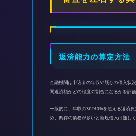
返済能力の算定方法
金融機関は申込者の年収や既存の借入状
間返済額がどの程度の割合になるかを評
一般的に、年収の30?40%を超える返
め、既存の債務が多いと新規借入は難し