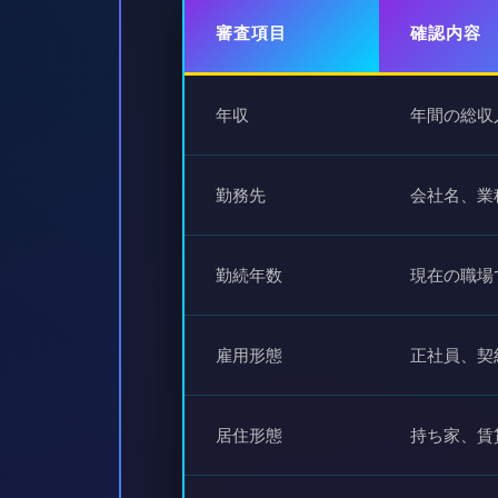
審査項目
確認内容
年収
年間の総収
勤務先
会社名、業
勤続年数
現在の職場
雇用形態
正社員、契
居住形態
持ち家、賃