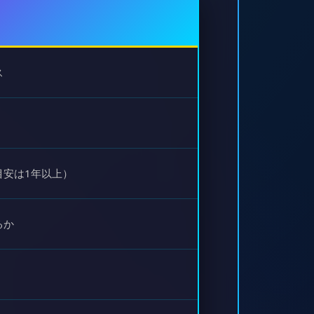
ス
目安は1年以上）
るか